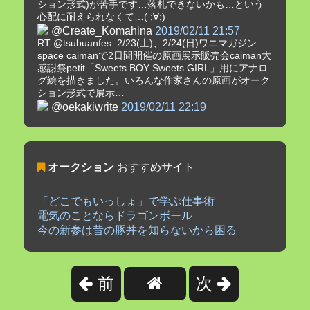
ション形式)が苦手です…落札できないかも…という
心配に耐えられなくて…( ;∀;)
@Create_Komahina
2019/02/11 21:57
RT @tsubuanfes: 2/23(土)、2/24(日)ワニマガジン
space caimanで2日間開催の原画展示販売会caiman大
感謝祭petit「Sweets BOY Sweets GIRL」用にアナロ
グ絵を描きました。いろんな作家さんの原画がオーク
ション形式で展示…
@oekakiwrite
2019/02/11 22:19
オークション
おすすめサイト
「どこでもいっしょ」で学ぶ仕事術
電気のことならドラゴンボール
今の新参は昔の豚丼を知らないから困る
前
次