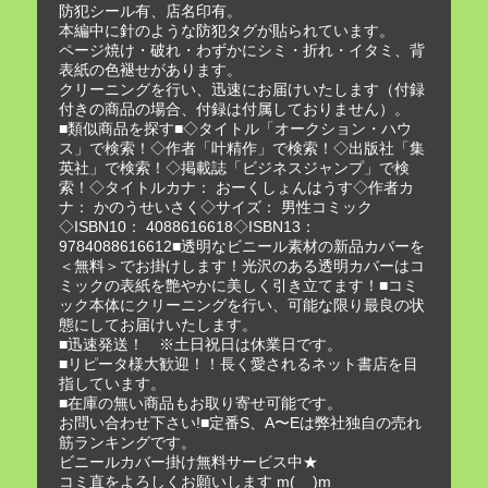
防犯シール有、店名印有。
本編中に針のような防犯タグが貼られています。
ページ焼け・破れ・わずかにシミ・折れ・イタミ、背
表紙の色褪せがあります。
クリーニングを行い、迅速にお届けいたします（付録
付きの商品の場合、付録は付属しておりません）。
■類似商品を探す■◇タイトル「オークション・ハウ
ス」で検索！◇作者「叶精作」で検索！◇出版社「集
英社」で検索！◇掲載誌「ビジネスジャンプ」で検
索！◇タイトルカナ： おーくしょんはうす◇作者カ
ナ： かのうせいさく◇サイズ： 男性コミック
◇ISBN10： 4088616618◇ISBN13：
9784088616612■透明なビニール素材の新品カバーを
＜無料＞でお掛けします！光沢のある透明カバーはコ
ミックの表紙を艶やかに美しく引き立てます！■コミ
ック本体にクリーニングを行い、可能な限り最良の状
態にしてお届けいたします。
■迅速発送！ ※土日祝日は休業日です。
■リピータ様大歓迎！！長く愛されるネット書店を目
指しています。
■在庫の無い商品もお取り寄せ可能です。
お問い合わせ下さい!■定番S、A〜Eは弊社独自の売れ
筋ランキングです。
ビニールカバー掛け無料サービス中★
コミ直をよろしくお願いします m(__)m