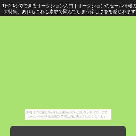
1日20秒でできるオークション入門
｜
オークションのセール情報
大特集、あれもこれも素敵で悩んでしまう楽しさをを感じれます
[PR] この広告は3ヶ月以上更新がないため表示されています。
ホームページを更新後24時間以内に表示されなくなります。