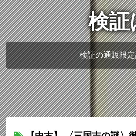
検証
検証の通販限定
【中古】 〈三国志の謎〉徹底