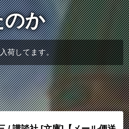
たのか
山入荷してます。
 / 講談社 [文庫]【メール便送