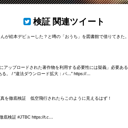
検証
関連ツイート
すが、羽生さんが絵本デビューした？と噂の「おうち」を図書館で借りて
あえて違法にアップロードされた著作物を利用する必要性には疑義」必
 “違法ダウンロード拡大：パ…” https://…
公開した写真を徹底検証 低空飛行されたらこのように見えるはず！
 #JTBC https://t.c…