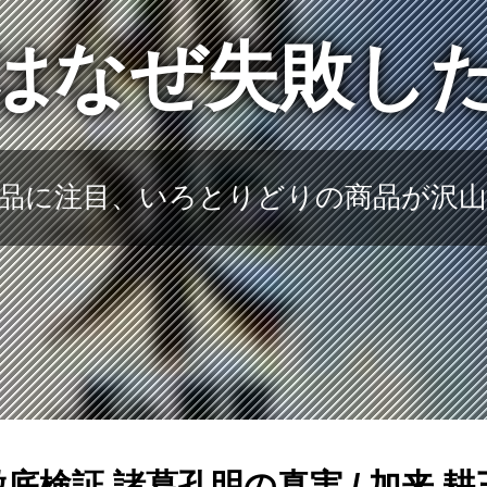
はなぜ失敗し
品に注目、いろとりどりの商品が沢
検証 諸葛孔明の真実 / 加来 耕三