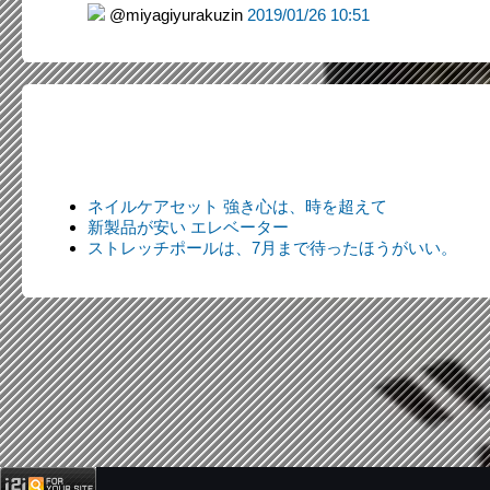
@miyagiyurakuzin
2019/01/26 10:51
ネイルケアセット 強き心は、時を超えて
新製品が安い エレベーター
ストレッチポールは、7月まで待ったほうがいい。