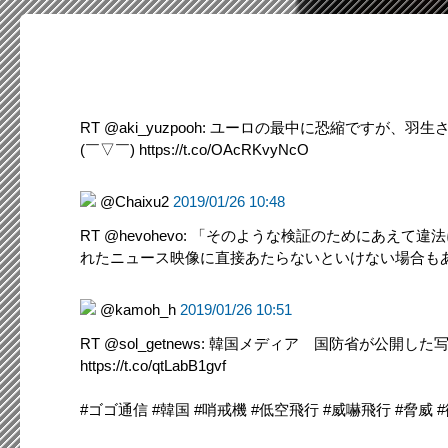
RT @aki_yuzpooh: ユーロの最中に恐縮で
(￣▽￣) https://t.co/OAcRKvyNcO
@Chaixu2
2019/01/26 10:48
RT @hevohevo: 「そのような検証のために
れたニュース映像に直接あたらないといけない場合もある。 /
@kamoh_h
2019/01/26 10:51
RT @sol_getnews: 韓国メディア 国防省が
https://t.co/qtLabB1gvf
#ゴゴ通信 #韓国 #哨戒機 #低空飛行 #威嚇飛行 #脅威 #徹底検証