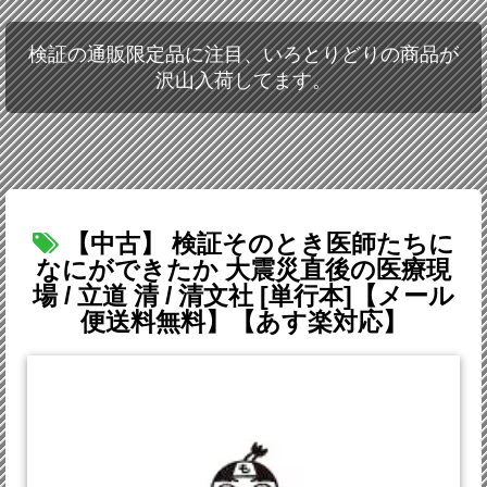
検証の通販限定品に注目、いろとりどりの商品が
沢山入荷してます。
【中古】 検証そのとき医師たちに
なにができたか 大震災直後の医療現
場 / 立道 清 / 清文社 [単行本]【メール
便送料無料】【あす楽対応】