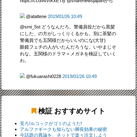
https://t.co/AIVtKxETty @sharenewsjapanから
@atattene
2019/01/26 10:49
@srni_5st どうなんだろ。警備員役だから黒髪
にした、の方がしっくりくるかも。別に茶髪の
警備員でも五関様だからいいのにな(大甘)
眼鏡フェチの人がいたんだろうな。いやまじそ
れな。五関様のドラマ＝メガネを検証していく
わ。
@fukuarashi0228
2019/01/26 10:49
検証
おすすめサイト
見ろ!ルコックがゴミのようだ!
アルファギークも知らない脚長効果の秘密
今話題の異論を、ネットで楽々注文しよう