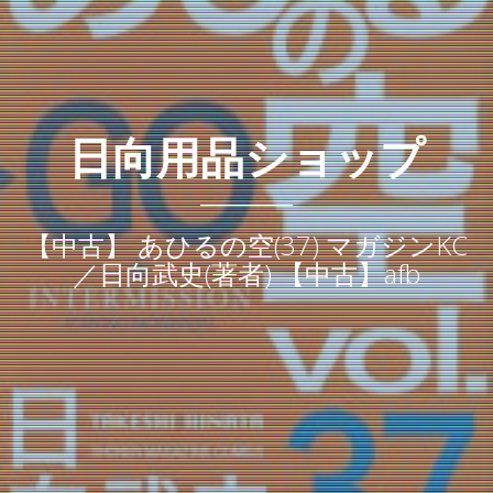
日向用品ショップ
【中古】 あひるの空(37) マガジンKC
／日向武史(著者) 【中古】afb