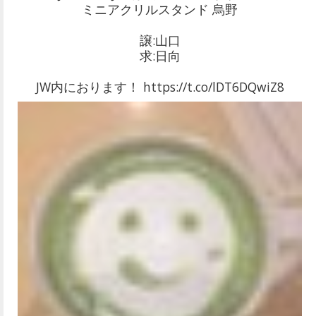
ミニアクリルスタンド 烏野
譲:山口
求:日向
JW内におります！ https://t.co/lDT6DQwiZ8