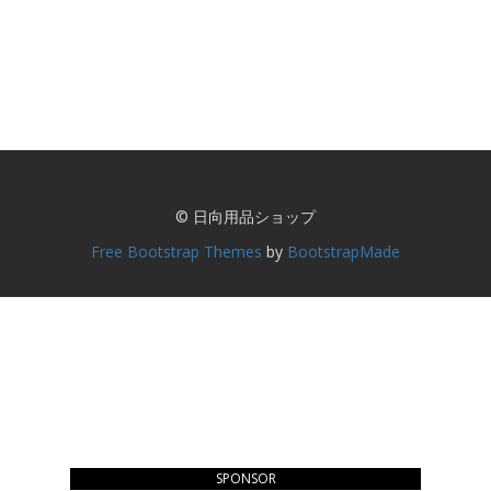
© 日向用品ショップ
Free Bootstrap Themes
by
BootstrapMade
SPONSOR