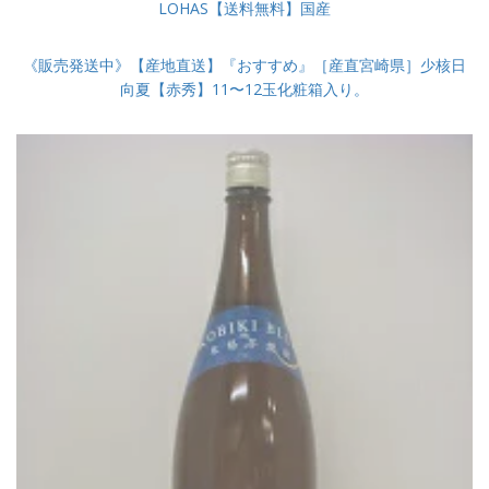
LOHAS【送料無料】国産
《販売発送中》【産地直送】『おすすめ』［産直宮崎県］少核日
向夏【赤秀】11〜12玉化粧箱入り。