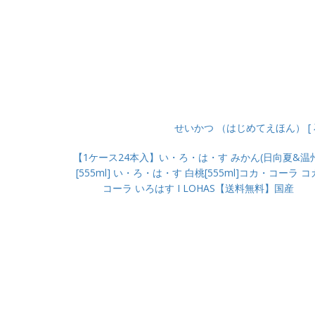
せいかつ （はじめてえほん） [ 
【1ケース24本入】い・ろ・は・す みかん(日向夏&温州
[555ml] い・ろ・は・す 白桃[555ml]コカ・コーラ コ
コーラ いろはす I LOHAS【送料無料】国産