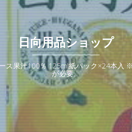
日向用品ショップ
ス果汁100％ 125ml紙パック×24本
が必要。