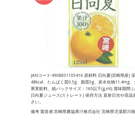
JANコード:4908851105416 原材料 日向夏(宮崎県産)
48kcal、たんぱく質0.5g、脂質0g、炭水化物11.4mg
果実飲料、紙パックサイズ：165以下(g,ml) 賞味期間 
日向夏ジュース(ストレート) 保存方法 直射日光や高
さい。
備考 製造者:宮崎県農協果汁株式会社 宮崎県児湯郡川南町