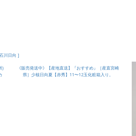
石川日向 ]
)
《販売発送中》【産地直送】『おすすめ』［産直宮崎
カ
県］少核日向夏【赤秀】11〜12玉化粧箱入り。