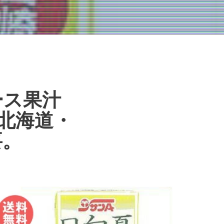
ース果汁
※北海道・
要。